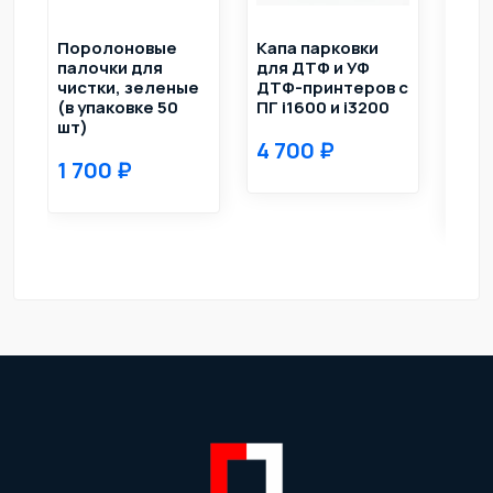
Поролоновые
Капа парковки
Дам
палочки для
для ДТФ и УФ
(де
чистки, зеленые
ДТФ-принтеров с
ДТФ
(в упаковке 50
ПГ i1600 и i3200
XP60
шт)
DX11
4 700
i320
1 700
47