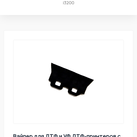
i3200
Вайпер для ДТФ и УФ ДТФ-принтеров с