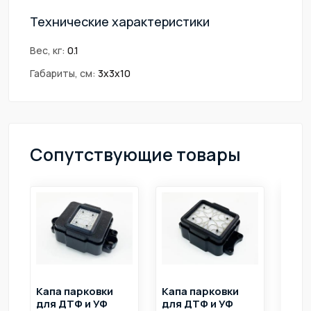
Технические характеристики
Вес, кг:
0.1
Габариты, см:
3х3х10
Сопутствующие товары
Капа парковки
Капа парковки
Дам
для ДТФ и УФ
для ДТФ и УФ
(де