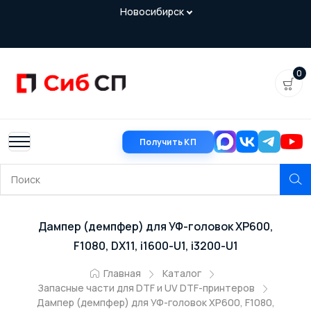
0
Получить КП
Дампер (демпфер) для УФ-головок XP600,
F1080, DX11, i1600-U1, i3200-U1
Главная
Каталог
Запасные части для DTF и UV DTF-принтеров
Дампер (демпфер) для УФ-головок XP600, F1080,