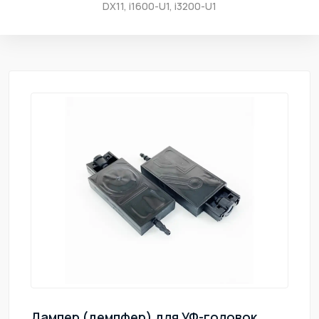
DX11, i1600-U1, i3200-U1
Дампер (демпфер) для УФ-головок