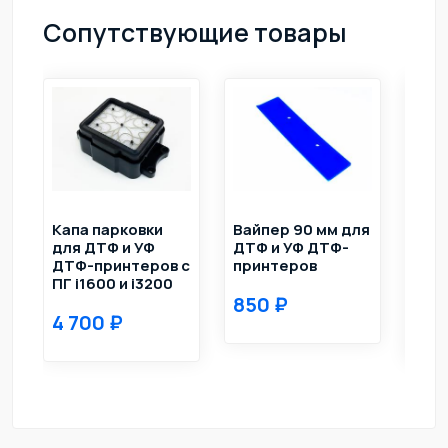
Сопутствующие товары
Капа парковки
Вайпер 90 мм для
Вай
для ДТФ и УФ
ДТФ и УФ ДТФ-
УФ 
ДТФ-принтеров с
принтеров
прин
ПГ i1600 и i3200
i160
850
4 700
1 6