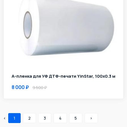
А-пленка для УФ ДТФ-печати YinStar, 100х0.3 м
8 000
9 500
‹
1
2
3
4
5
›