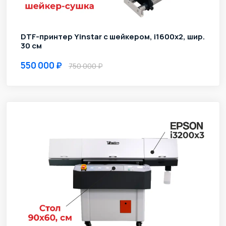
DTF-принтер Yinstar с шейкером, i1600х2, шир.
30 см
550 000
750 000