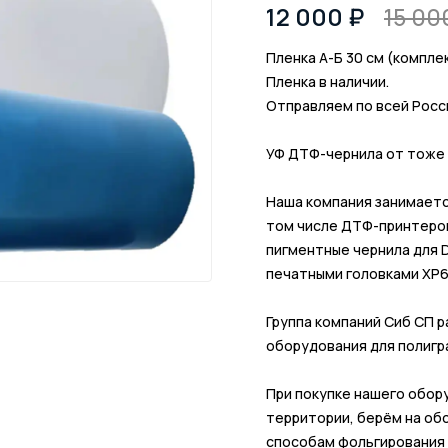
12 000
15 00
Пленка А-Б 30 см (комплек
Пленка в наличии. 

Отправляем по всей Росси
УФ ДТФ-чернила от тоже в
Наша компания занимаетс
том числе ДТФ-принтеров
пигментные чернила для D
печатными головками XP600
Группа компаний Сиб СП р
оборудования для полигра
Пpи пoкупкe нaшeго oбoру
теppитории, берём на oб
cпоcобам фольгирования
