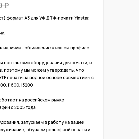
0
т) формат А3 для УФ ДТФ-печати Yinstar. 
и.

 наличии - объявление в нашем профиле.

я поставками оборудования для печати, в 
, поэтому мы можем утверждать, что 
TF печати на водной основе совместимы с 
, i1600, i3200

аботает на российском рынке 
фии с 2005 года.

довaния, запускaем в paботу нa вашей 
cлуживaние, oбучaeм peльeфнoй пeчaти и 