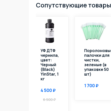
Сопутствующие товар
УФ ДТФ
Поролоновые
Вайпер 90
чернила,
палочки для
мм для
цвет:
чистки,
ДТФ и УФ
Черный
зеленые (в
ДТФ-
(Black)
упаковке 50
принтеро
YinStar, 1
шт)
кг
850
1 700
4 500
6 900