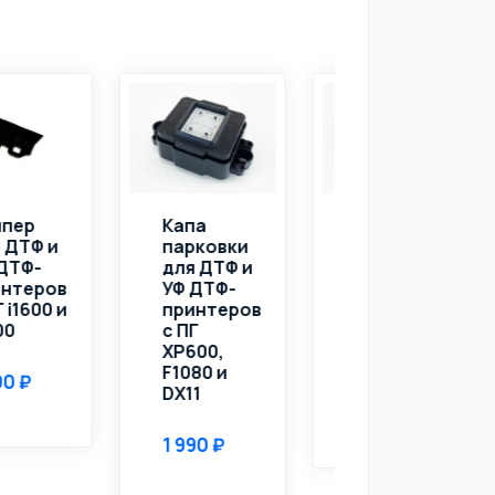
Капа
Капа
Дампер
парковки
парковки
(демпфер)
ля ДТФ и
для ДТФ и
для УФ-
УФ ДТФ-
УФ ДТФ-
головок
принтеров
принтеров
XP600,
 ПГ
с ПГ i1600 и
F1080,
P600,
i3200
DX11,
1080 и
i1600-U1,
X11
i3200-U1
4 700
 990
600