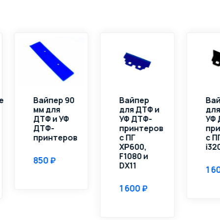
ы
Вайпер
Вайпер
для ДТФ и
для ДТФ и
УФ ДТФ-
УФ ДТФ-
д
принтеров
принтеров
в
с ПГ
с ПГ i1600 и
XP600,
i3200
с
F1080 и
X
DX11
F
1 600
D
1 600
1