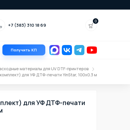
0
+7 (383) 310 18 69
Получить КП
асходные материалы для UV DTF-принтеров
комплект) для УФ ДТФ-печати YinStar, 100х0.3 м
мплект) для УФ ДТФ-печати
м