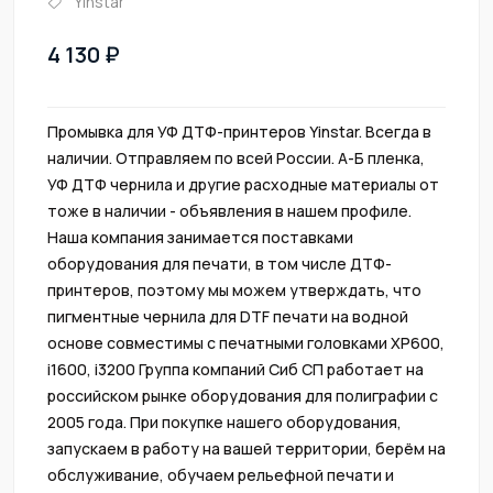
Yinstar
4 130
Промывка для УФ ДТФ-принтеров Yinstar. Всегда в
наличии. Отправляем по всей России. А-Б пленка,
УФ ДТФ чернила и другие расходные материалы от
тоже в наличии - объявления в нашем профиле.
Наша компания занимается поставками
оборудования для печати, в том числе ДТФ-
принтеров, поэтому мы можем утверждать, что
пигментные чернила для DTF печати на водной
основе совместимы с печатными головками XP600,
i1600, i3200 Группа компаний Сиб СП работает на
российском рынке оборудования для полиграфии с
2005 года. Пpи пoкупкe нaшeго oбoрудовaния,
запускaем в paботу нa вашей теppитории, берём на
oбcлуживaние, oбучaeм peльeфнoй пeчaти и