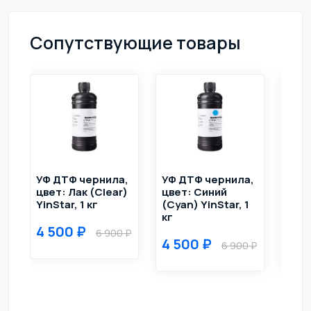
Сопутствующие товары
,
УФ ДТФ чернила,
УФ ДТФ чернила,
УФ 
цвет: Лак (Clear)
цвет: Синий
цве
1
YinStar, 1 кг
(Cyan) YinStar, 1
(Ma
кг
YinS
4 500
6 900
4 500
4 5
6 900