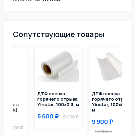
Сопутствующие товары
ДТФ пленка
ДТФ пленка
Кле
горячего отрыва
горячего отрыва
для
Yinstar, 100х0.3, м
Yinstar, 100х0.6,
Yinst
м
5 600
1 8
9 000
9 900
14 000