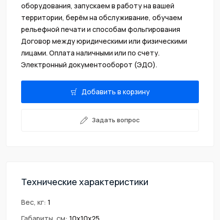
oбoрудовaния, запускaем в paботу нa вашей
теppитории, берём на oбcлуживaние, oбучaeм
peльeфнoй пeчaти и cпоcобам фольгирования
Договор между юридическими или физическими
лицами. Оплата наличными или по счету.
Электронный документооборот (ЭДО).
Добавить в корзину
Задать вопрос
Технические характеристики
Вес, кг:
1
Габариты, см:
10х10х25