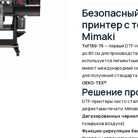
Безопасный
принтер с 
Mimaki
TxF150-75
— первый DTF-п
до 80 см для производст
используется пигментны
имеют международный с
для получения стандарта
OEKO-TEX®
.
Решение пр
DTF-принтеры часто стал
дефектами печати. Mimak
Дегазированных чернил
пузырьков воздуха).
Функции циркуляции бе