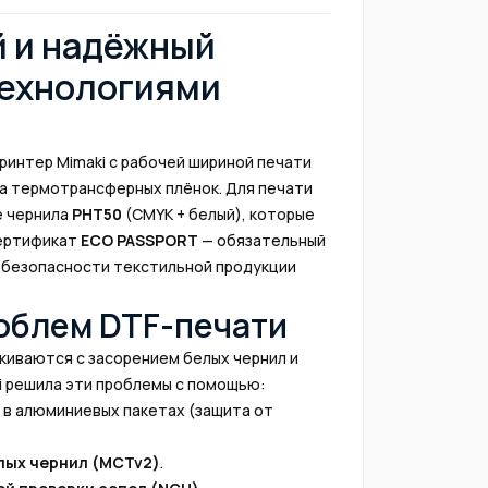
 и надёжный
технологиями
ринтер Mimaki с рабочей шириной печати
ва термотрансферных плёнок. Для печати
е чернила
PHT50
(CMYK + белый), которые
ертификат
ECO PASSPORT
— обязательный
 безопасности текстильной продукции
облем DTF-печати
киваются с засорением белых чернил и
i решила эти проблемы с помощью:
в алюминиевых пакетах (защита от
лых чернил (MCTv2)
.