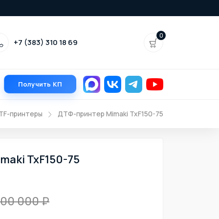
0
+7 (383) 310 18 69
Получить КП
TF-принтеры
ДТФ-принтер Mimaki TxF150-75
maki TxF150-75
500 000