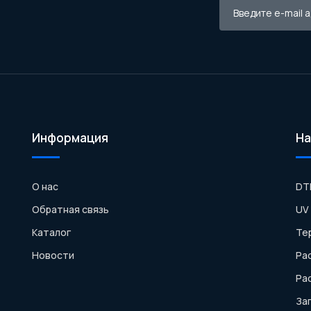
Информация
На
О нас
DT
Обратная связь
UV
Каталог
Те
Новости
Ра
Ра
За