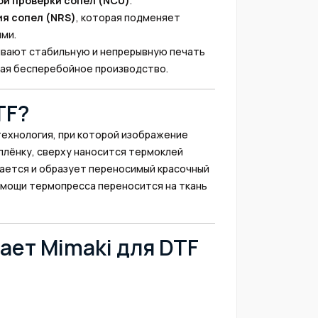
й проверки сопел (NCU)
.
я сопел (NRS)
, которая подменяет
ми.
ивают стабильную и непрерывную печать
ая бесперебойное производство.
TF?
о технология, при которой изображение
плёнку, сверху наносится термоклей
кается и образует переносимый красочный
помощи термопресса переносится на ткань
ает Mimaki для DTF