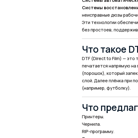
Системы автоматическо
Системы восстановлени
неисправные дюзы рабочи
Эти технологии обеспеч
без простоев, поддержив
Что такое D
DTF (Direct to Film) — эт
печатается напрямую на 
(порошок), который запе
слой. Далее плёнка при 
(например, футболку).
Что предлаг
Принтеры.
Чернила.
RIP-программу.